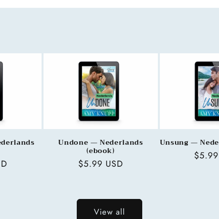
derlands
Undone — Nederlands
Unsung — Neder
(ebook)
Regul
$5.9
SD
Regular
$5.99 USD
price
price
View all