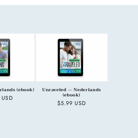
lands (ebook)
Unraveled — Nederlands
(ebook)
ar
9 USD
Regular
$5.99 USD
price