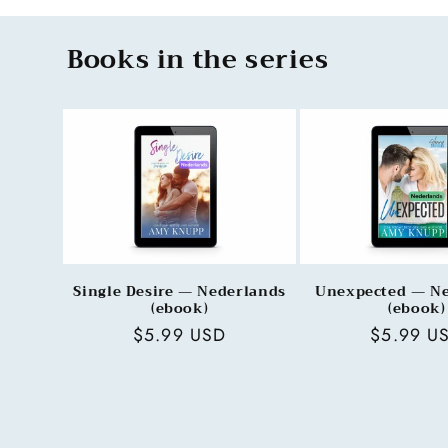
Books in the series
Single Desire — Nederlands
Unexpected — Ne
(ebook)
(ebook)
Regular
$5.99 USD
Regular
$5.99 U
price
price