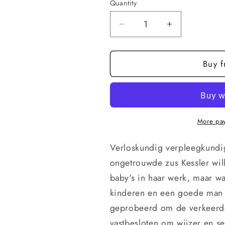
Quantity
Quantity
Decrease
Increase
quantity
quantity
for
for
Buy 
Last
Last
First
First
Kiss
Kiss
—
—
Nederlands
Nederlands
(ebook)
(ebook)
More pay
Verloskundig verpleegkundig
ongetrouwde zus Kessler will
baby's in haar werk, maar wa
kinderen en een goede man a
geprobeerd om de verkeerde r
vastbesloten om wijzer en se