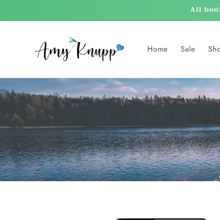
Skip to
All boo
content
Home
Sale
Sh
Skip to
product