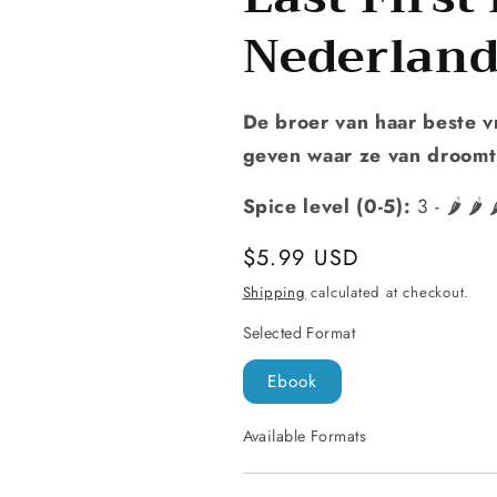
Nederland
De broer van haar beste vr
geven waar ze van droomt
Spice level (0-5):
3 - 🌶️ 🌶️ 
Regular
$5.99 USD
price
Shipping
calculated at checkout.
Selected Format
Ebook
Available Formats