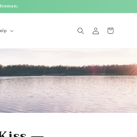
g human.
Log
Cart
elp
in
 Kiss —