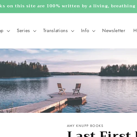
ks on this site are 100% written by a living, breathin
op
Series
Translations
Info
Newsletter
H
AMY KNUPP BOOKS
Last First