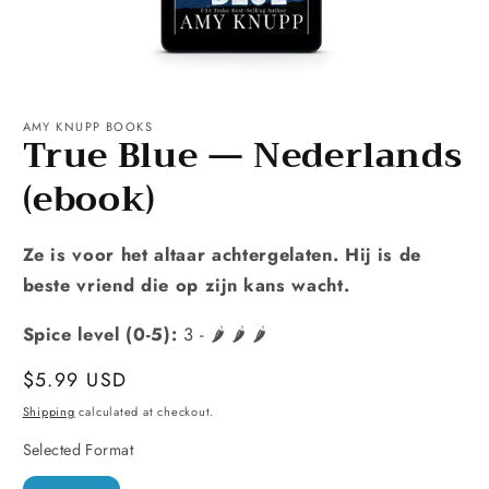
Open
media
1
AMY KNUPP BOOKS
True Blue — Nederlands
in
modal
(ebook)
Ze is voor het altaar achtergelaten. Hij is de
beste vriend die op zijn kans wacht.
Spice level (0-5):
3 - 🌶️ 🌶️ 🌶️
Regular
$5.99 USD
price
Shipping
calculated at checkout.
Selected Format