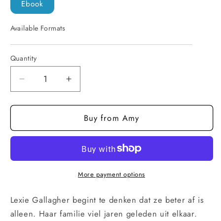
Ebook
Available Formats
Quantity
Quantity
Decrease
Increase
quantity
quantity
for
for
Buy from Amy
True
True
Blue
Blue
—
—
Nederlands
Nederlands
(ebook)
(ebook)
More payment options
Lexie Gallagher begint te denken dat ze beter af is
alleen. Haar familie viel jaren geleden uit elkaar.