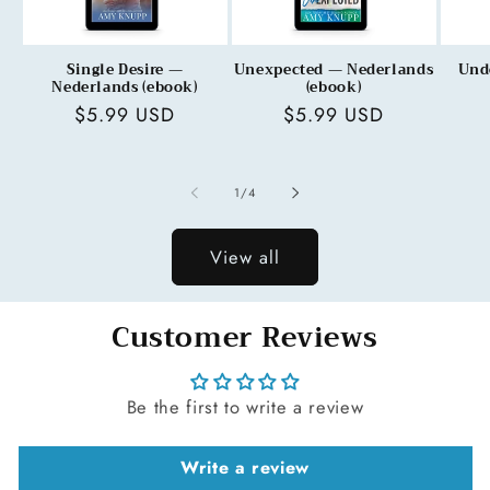
Single Desire —
Unexpected — Nederlands
Und
Nederlands (ebook)
(ebook)
Regular
$5.99 USD
Regular
$5.99 USD
price
price
of
1
/
4
View all
Customer Reviews
Be the first to write a review
Write a review