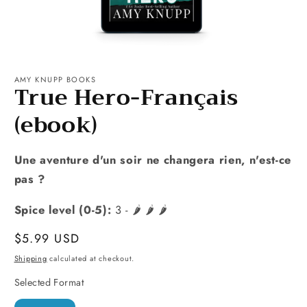
Open
media
1
AMY KNUPP BOOKS
True Hero-Français
in
modal
(ebook)
Une aventure d'un soir ne changera rien, n'est-ce
pas ?
Spice level (0-5):
3 - 🌶️ 🌶️ 🌶️
Regular
$5.99 USD
price
Shipping
calculated at checkout.
Selected Format