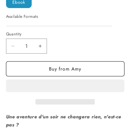
Ebook
Available Formats
Quantity
Quantity
Decrease
Increase
quantity
quantity
for
for
Buy from Amy
True
True
Hero-
Hero-
Français
Français
(ebook)
(ebook)
Une aventure d'un soir ne changera rien, n'est-ce
pas ?