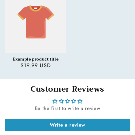
Example product title
Regular
$19.99 USD
price
Customer Reviews
Be the first to write a review
Write a review