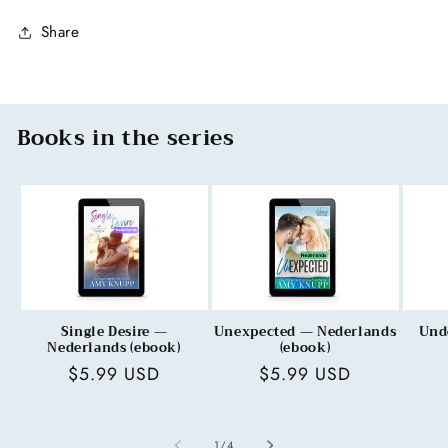
Share
Books in the series
Single Desire —
Unexpected — Nederlands
Und
Nederlands (ebook)
(ebook)
Regular
$5.99 USD
Regular
$5.99 USD
price
price
of
1
/
4