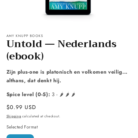
Open
media
1
AMY KNUPP BOOKS
Untold — Nederlands
in
modal
(ebook)
Zijn plus-one is platonisch en volkomen veilig...
althans, dat denkt hij.
Spice level (0-5):
3 - 🌶️ 🌶️ 🌶️
Regular
$0.99 USD
price
Shipping
calculated at checkout.
Selected Format