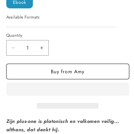
Ebook
Available Formats
Quantity
Quantity
Decrease
Increase
quantity
quantity
for
for
Buy from Amy
Untold
Untold
—
—
Nederlands
Nederlands
(ebook)
(ebook)
Zijn plus-one is platonisch en volkomen veilig...
althans, dat denkt hij.